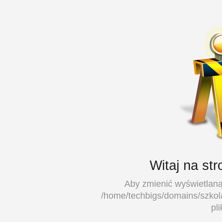
Witaj na st
Aby zmienić wyświetlaną 
/home/techbigs/domains/szkola
pl